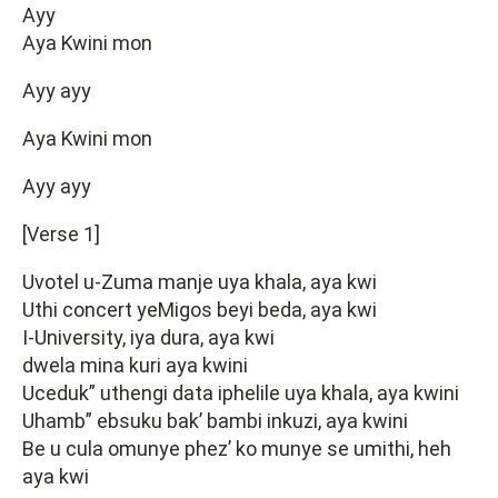
Ayy
Aya Kwini mon
Ayy ayy
Aya Kwini mon
Ayy ayy
[Verse 1]
Uvotel u-Zuma manje uya khala, aya kwi
Uthi concert yeMigos beyi beda, aya kwi
I-University, iya dura, aya kwi
dwela mina kuri aya kwini
Uceduk” uthengi data iphelile uya khala, aya kwini
Uhamb” ebsuku bak’ bambi inkuzi, aya kwini
Be u cula omunye phez’ ko munye se umithi, heh
aya kwi