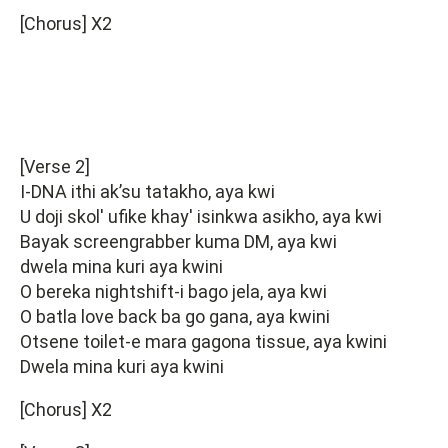
[Chorus] X2
[Verse 2]
I-DNA ithi ak’su tatakho, aya kwi
U doji skol' ufike khay' isinkwa asikho, aya kwi
Bayak screengrabber kuma DM, aya kwi
dwela mina kuri aya kwini
O bereka nightshift-i bago jela, aya kwi
O batla love back ba go gana, aya kwini
Otsene toilet-e mara gagona tissue, aya kwini
Dwela mina kuri aya kwini
[Chorus] X2